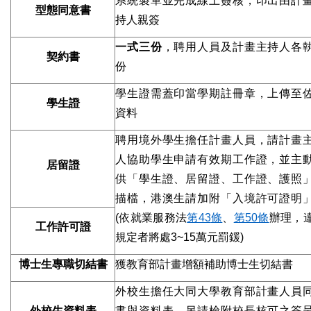
系統製單並完成線上簽核，印出由計
型態同意書
持人親簽
一式三份
，聘用人員及計畫主持人各
契約書
份
學生證需蓋印當學期註冊章，上傳至
學生證
資料
聘用境外學生擔任計畫人員，請計畫
人協助學生申請有效期工作證，並主
居留證
供「學生證、居留證、工作證、護照
描檔，港澳生請加附「入境許可證明
(依就業服務法
第43
條
、
第50
條
辦理，
工作許可證
規定者將處3~15萬元罰鍰)
博士生專職切結書
獲教育部計畫增額補助博士生切結書
外校生擔任大同大學教育部計畫人員
外校生資料表
書與資料表，另請檢附校長核可之簽