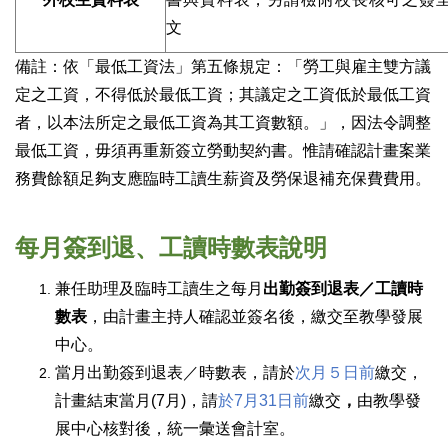
文
備註：
依「最低工資法」第五條規定：「勞工與雇主雙方議
定之工資，不得低於最低工資；其議定之工資低於最低工資
者，以本法所定之最低工資為其工資數額。」，因法令調整
最低工資，毋須再重新簽立勞動契約書。惟請確認計畫案業
務費餘額足夠支應臨時工讀生薪資及勞保退補充保費費用。
每月簽到退、工讀時數表說明
兼任助理及臨時工讀生之每月
出勤簽到退表／工讀時
數表
，由計畫主持人確認並簽名後，繳交至教學發展
中心。
當月出勤簽到退表／時數表，請於
次月５日前
繳交，
計畫結束當月(7月)，請
於7月31日前
繳交
，
由教學發
展中心核對後，統一彙送會計室。