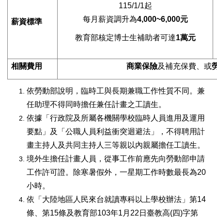
115/1/1起
每月薪資調升為
4,000~6,000元
薪資標準
教育部核定博士生補助者可達
1萬元
相關費用
商業保險
及補充保費、或
依勞動部說明，臨時工與長期兼職工作性質不同。兼
任助理不得同時擔任兼任計畫之工讀生。
依據「行政院及所屬各機關學校臨時人員進用及運用
要點」及「公職人員利益衝突迴避法」，不得聘用計
畫主持人及共同主持人三等親以內親屬擔任工讀生。
境外生擔任計畫人員，從事工作前應先向勞動部申請
工作許可證。除寒暑假外，一星期工作時數最長為20
小時。
依「大陸地區人民來台就讀專科以上學校辦法」第14
條、第15條及教育部103年1月22日臺教高(四)字第