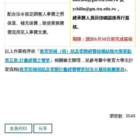
ychilin@gm.ttu.edu.tw
，
配合法令規定調整人事費之勞
經承辦人員回信確認後再行簽
保退、補充保費，致使業務費
核。
需流用至人事費支應。
期限：請於6月30日前完成簽核
以上作業程序依「
教育部補（捐）助及委辦經費核撥結報作業要點
第五章-計畫經費之變更
」相關條文辦理，並參考臺中教育大學主計
室流程
(
教育部補捐助及委辦計畫經費變更狀況分層規範彙整表
)。
瀏覽數:
3549
友善列印
分享