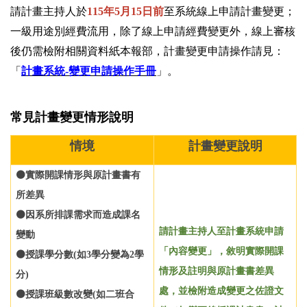
請計畫主持人於
115年5月15日前
至系統線上申請計畫變更；
一級用途別經費流用，除了線上申請經費變更外，線上審核
後仍需檢附相關資料紙本報部，
計畫變更申請操作請見：
「
計畫系統-變更申請操作手冊
」。
常見計畫變更情形說明
情境
計畫變更說明
⚫實際開課情形與原計畫書有
所差異
⚫因系所排課需求而造成課名
請計畫主持人至計畫系統申請
變動
「內容變更」，敘明實際開課
⚫授課學分數(如3學分變為2學
情形及註明與原計畫書差異
分)
處，並檢附造成變更之佐證文
⚫授課班級數改變(如二班合