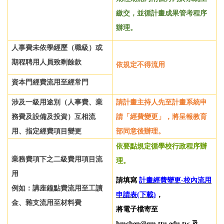
繳交，並循計畫成果管考程序
辦理。
人事費未依學經歷（職級）或
期程聘用人員致剩餘款
依規定不得流用
資本門經費流用至經常門
涉及一級用途別（人事費、業
請計畫主持人先至計畫系統申
務費及設備及投資）互相流
請「經費變更」，將呈報教育
用、指定經費項目變更
部同意後辦理。
依要點規定循學校行政程序辦
業務費項下之二級費用項目流
理。
用
請填寫
計畫經費變更-校內流用
例如：講座鐘點費流用至工讀
申請表(下載)
，
金、雜支流用至材料費
將電子檔寄至
hmchen@gm.ttu.edu.tw
及