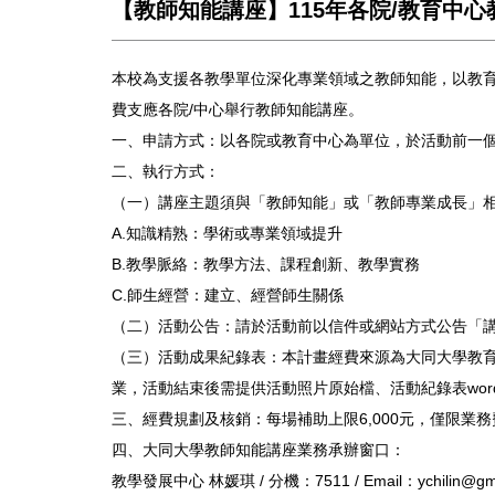
【教師知能講座】115年各院/教育中
本校為支援各教學單位深化專業領域之教師知能，以教育
費支應各院/中心舉行教師知能講座。
一、申請方式：以各院或教育中心為單位，於活動前一
二、執行方式：
（一）講座主題須與「教師知能」或「教師專業成長」
A.知識精熟：學術或專業領域提升
B.教學脈絡：教學方法、課程創新、教學實務
C.師生經營：建立、經營師生關係
（二）活動公告：請於活動前以信件或網站方式公告「
（三）活動成果紀錄表：本計畫經費來源為大同大學教
業，活動結束後需提供活動照片原始檔、活動紀錄表wo
三、經費規劃及核銷：每場補助上限6,000元，僅限業
四、大同大學教師知能講座業務承辦窗口：
教學發展中心 林媛琪 / 分機：7511 / Email：ychilin@gm.t