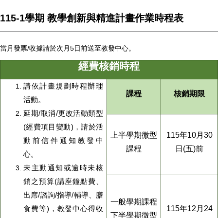
115-1學期 教學創新與精進計畫作業時程表
當月發票/收據請於次月5日前送至教發中心。
經費核銷時程
請依計畫規劃時程辦理
課程
核銷期限
活動。
延期/取消/更改活動類型
(經費項目變動)，請於活
上半學期微型
115年10月30
動前信件通知
教發中
課程
日(五)前
心
。
未主動通知或逾時未核
銷之預算(講座鐘點費、
出席/諮詢/指導/輔導、膳
一般學期課程
115年12月24
食費等)，教發中心得收
下半學期微型