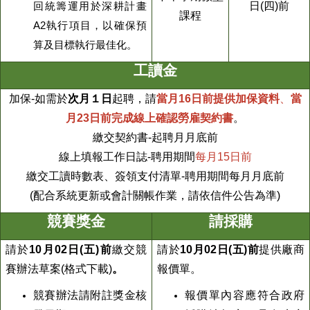
日(四)前
回統籌運用於深耕計畫
課程
A2執行項目，以確保預
算及目標執行最佳化。
工讀金
加保-如需於
次月１日
起聘，請
當月16日前提供加保資料
、
當
月23日前完成線上確認勞雇契約書
。
繳交契約書-起聘月月底前
線上
填報
工作日誌
-
聘用期間
每月
15日前
繳交工讀時數表、簽領支付清單-聘用期間每月月底前
(配合系統更新或會計關帳作業，請依信件公告為準)
競賽獎金
請採購
請於
10
月02日(五)前
繳交競
請於
10
月02日
(五)前
提供廠商
賽辦法草案
(
格式下載
)
。
報價單。
競賽辦法請附註獎金核
報價單內容應符合政府